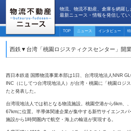
物流、物流不動産、倉庫を網羅し
最新ニュース・情報を発信してい
TOP
ニュース
インタビュー
特
西鉄▼台湾「桃園ロジスティクスセンター」開
西日本鉄道 国際物流事業本部は1日、台湾現地法人NNR GLOBAL 
INC（にしてつ台湾現地法人）が台湾・桃園に「桃園ロジ
たと発表した。
台湾現地法人では初となる物流施設。桃園空港から6km、、
67kmに位置。半導体関連企業が集中する新竹サイエンスパ
施設から1時間圏内で航空・海上の輸送が実現する。