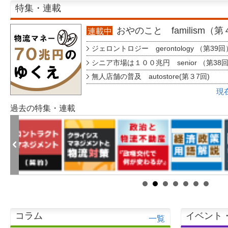
特集・連載
おやのこと familism（
連載中
ジェロントロジー gerontology （第39回
シニア市場は１００兆円 senior （第38
無人店舗の普及 autostore(第３7回)
現
過去の特集・連載
コラム
イベント
一覧