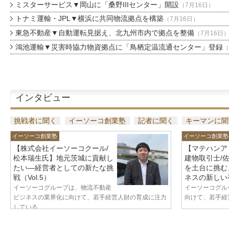
ミスターサービス▼岡山に「桑野IIIセンター」開設
（7月16日）
トナミ運輸・JPL▼横浜に共同物流拠点を構築
（7月16日）
東急不動産▼自動運転見据え、北九州市内で拠点を整備
（7月16日
鴻池運輸▼災害時協力物資拠点に「鳥栖定温流通センター」登録
（
インタビュー
挑戦者に聞く
イーソーコ創業塾
記者に聞く
キーマンに聞
イーソーコ創業塾
イーソーコ創業塾
【株式会社イーソーコクール/
【マテハンア
松本瑞生氏】地元茨城に貢献し
建物取引士/
たい—経営者としての新たな挑
を土台に挑む
戦（Vol.5）
ネスの新しい視
イーソーコグループは、物流不動産
イーソーコグル
ビジネスの業界化に向けて、若手経営人財の育成に注力
向けて、若手経営
している...