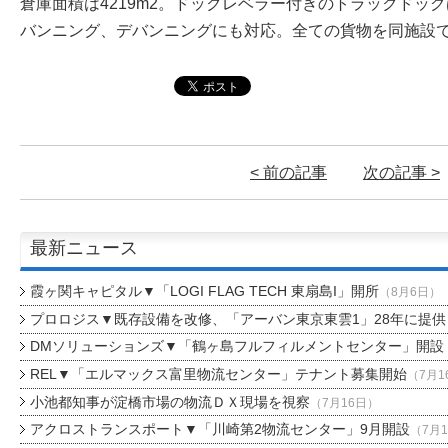
倉庫面積は4219m2。ドックレベラー付きのトラックドッ
バンニング、デバンニングにも対応。全ての貨物を同施設
< 前の記事
次の記事 >
最新ニュース
霞ヶ関キャピタル▼「LOGI FLAG TECH 東扇島I」開所
（8月6日）
プロロジス▼既存設備を改修、「アーバン東京東雲1」28年に提供
DMソリューションズ▼「鶴ヶ島フルフィルメントセンター」開設
REL▼「エルマックス富里物流センター」テナント募集開始
（7月1
小池都知事が淀橋市場の物流ＤＸ現場を視察
（7月16日）
アクロストランスポート▼「川崎第2物流センター」9月開設
（7月