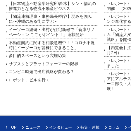
【日本物流不動産学研究所/鈴木】シン・物流の
〈レポート
推進力となる物流不動産ビジネス
開催！（202
【物流連前理事・事務局長/宿谷】弱みを強み
〈レポート〉
に〜沖縄のある街に学ぶ～
ンジ進化す
イーソーコ総研・出村が住宅新報で「倉庫リノ
〈レポート
ベーション ここがポイント！」連載開始
ム「物流大変
戦略」を開
不動産契約に関する相談急増中！「コロナ不況
時にイーソーコが皆様にできること」
【内覧会】江戸
月7日）
多目的スペースという穴埋め策
〈レポート〉
サブスクとプラットフォーマーの限界
ました！
コンビニ時短で出店戦略が変わる？
〈レポート〉
アにアルテ
ロボット、ビルを行く
ーコ部長・大
展！
TOP
ニュース
インタビュー
特集・連載
コラム