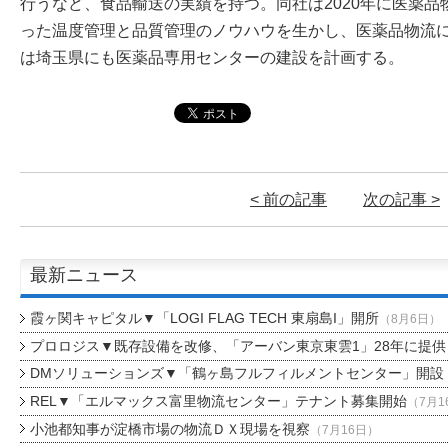
行うなど、食品輸送の実績を持つ。同社は2020年に医薬
った温度管理と品質管理のノウハウを生かし、医薬品物流に
は埼玉県にも医薬品専用センターの建設を計画する。
< 前の記事
次の記事 >
最新ニュース
霞ヶ関キャピタル▼「LOGI FLAG TECH 東扇島I」開所
（8月6日）
プロロジス▼既存設備を改修、「アーバン東京東雲1」28年に提供
DMソリューションズ▼「鶴ヶ島フルフィルメントセンター」開設
REL▼「エルマックス富里物流センター」テナント募集開始
（7月1
小池都知事が淀橋市場の物流ＤＸ現場を視察
（7月16日）