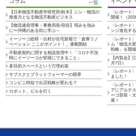
コラム
イベント
一覧
【日本物流不動産学研究所/鈴木】シン・物流の
〈レポート
推進力となる物流不動産ビジネス
開催！（202
【物流連前理事・事務局長/宿谷】弱みを強み
〈レポート〉
に〜沖縄のある街に学ぶ～
ンジ進化す
イーソーコ総研・出村が住宅新報で「倉庫リノ
〈レポート
ベーション ここがポイント！」連載開始
ム「物流大変
戦略」を開
不動産契約に関する相談急増中！「コロナ不況
時にイーソーコが皆様にできること」
【内覧会】江戸
月7日）
多目的スペースという穴埋め策
〈レポート〉
サブスクとプラットフォーマーの限界
ました！
コンビニ時短で出店戦略が変わる？
〈レポート〉
アにアルテ
ロボット、ビルを行く
ーコ部長・大
展！