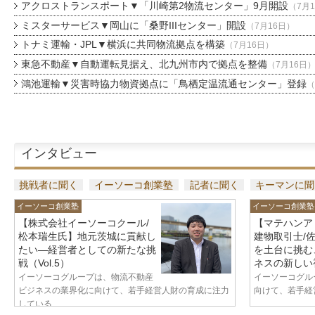
アクロストランスポート▼「川崎第2物流センター」9月開設
（7月
ミスターサービス▼岡山に「桑野IIIセンター」開設
（7月16日）
トナミ運輸・JPL▼横浜に共同物流拠点を構築
（7月16日）
東急不動産▼自動運転見据え、北九州市内で拠点を整備
（7月16日
鴻池運輸▼災害時協力物資拠点に「鳥栖定温流通センター」登録
（
インタビュー
挑戦者に聞く
イーソーコ創業塾
記者に聞く
キーマンに聞
イーソーコ創業塾
イーソーコ創業塾
【株式会社イーソーコクール/
【マテハンア
松本瑞生氏】地元茨城に貢献し
建物取引士/
たい—経営者としての新たな挑
を土台に挑む
戦（Vol.5）
ネスの新しい視
イーソーコグループは、物流不動産
イーソーコグル
ビジネスの業界化に向けて、若手経営人財の育成に注力
向けて、若手経営
している...