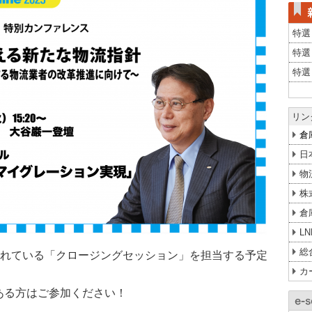
特選
特選
特選
リン
倉
日
物
株
倉
L
総
定されている「クロージングセッション」を担当する予定
カ
ある方はご参加ください！