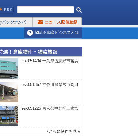
物流不動産ビジネスとは
esk051494 千葉県習志野市茜浜
esk051362 神奈川県厚木市岡田
esk051226 東京都中野区上鷺宮
さらに物件を見る