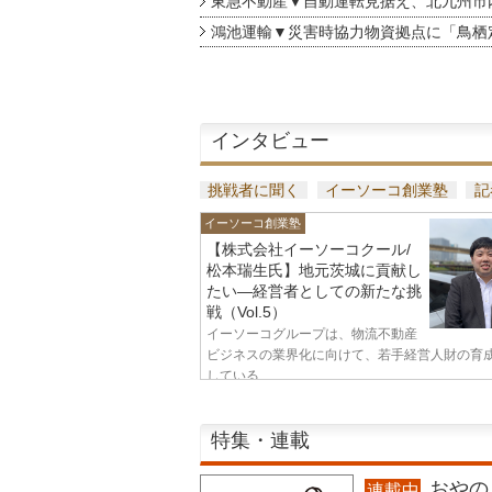
東急不動産▼自動運転見据え、北九州市
鴻池運輸▼災害時協力物資拠点に「鳥栖
インタビュー
挑戦者に聞く
イーソーコ創業塾
記
イーソーコ創業塾
【株式会社イーソーコクール/
松本瑞生氏】地元茨城に貢献し
たい—経営者としての新たな挑
戦（Vol.5）
イーソーコグループは、物流不動産
ビジネスの業界化に向けて、若手経営人財の育
している...
特集・連載
おやのこ
連載中