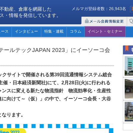
メルマガ登録者数：26,943名
不動産、倉庫を網羅した
ス・情報を発信しています。
ュース
インタビュー
特集・連載
コラム
イベント・セミナー
ルテックJAPAN 2023」にイーソーコ会
京ビックサイトで開催される第39回流通情報システム総合
(主催・日本経済新聞社)にて、2月28日(火)に行われる
ャンスに変える新たな物流指針 物流効率化・生産性
進に向けて～（仮）」の中で、イーソーコ会長・大谷
。
となります。