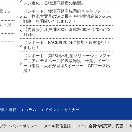
ンジ進化する物流不動産の展望』
庫リノ
〈レポート〉物流不動産協同組合主催フォーラ
ム「物流大変革の波に乗る 中小物流企業の未来
戦略」を開催いたしました！
ナ不況
【内覧会】江戸川区松江倉庫2600坪（2025年3
月7日）
〈レポート〉FACE展2024に参加・取材を行い
ました！
〈レポート〉第25回不動産ソリューションフェ
アにアルテスペース代表取締役・千葉、イーソ
ーコ部長・大谷が登壇&イーソーコGPブース出
展！
特集・連載
コラム
イベント・セミナー
プライバシーポリシー
メール配信登録
メール会員情報更新／変更