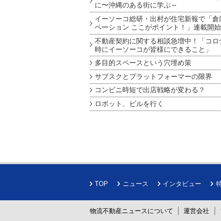
に〜沖縄のある街に学ぶ～
イーソーコ総研・出村が住宅新報で「倉
ベーション ここがポイント！」連載開始
不動産契約に関する相談急増中！「コロ
時にイーソーコが皆様にできること」
多目的スペースという穴埋め策
サブスクとプラットフォーマーの限界
コンビニ時短で出店戦略が変わる？
ロボット、ビルを行く
TOP
ニュース
インタビュー
物流不動産ニュースについて
運営会社