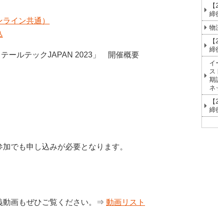
【
締
ンライン共通）
物
込
【
締
ールテックJAPAN 2023」 開催概要
イ
ス
期
ネ
【
締
参加でも申し込みが必要となります。
義動画もぜひご覧ください。⇒
動画リスト