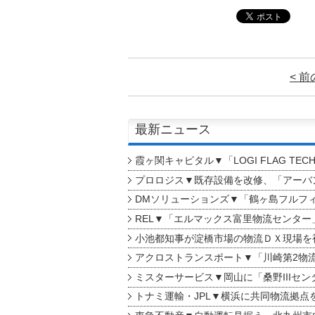
< 
最新ニュース
霞ヶ関キャピタル▼「LOGI FLAG TEC
プロロジス▼既存設備を改修、「アーバン
DMソリューションズ▼「鶴ヶ島フルフ
REL▼「エルマックス富里物流センター
小池都知事が淀橋市場の物流ＤＸ現場を
アクロストランスポート▼「川崎第2物
ミスターサービス▼岡山に「桑野IIIセン
トナミ運輸・JPL▼横浜に共同物流拠点