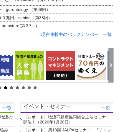
erontology （第39回）
兆円 senior （第38回）
tostore(第３7回)
現在連載中のバックナンバー 一覧
イベント・セミナー
一覧
一覧
・物流の
〈レポート〉物流不動産協同組合主催セミナー
開催！（2026年1月26日）
を強み
〈レポート〉第18回 JALPAセミナー 『チャレ