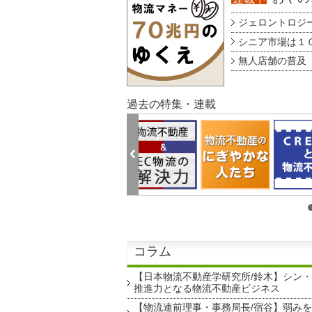
ジェロントロジー g
シニア市場は１００
無人店舗の普及 au
過去の特集・連載
コラム
【日本物流不動産学研究所/鈴木】シン
推進力となる物流不動産ビジネス
【物流連前理事・事務局長/宿谷】弱み