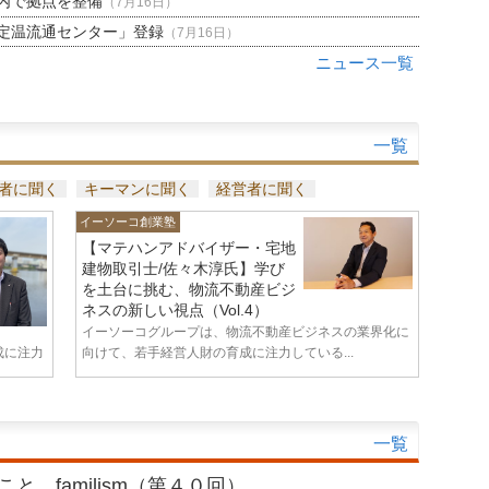
内で拠点を整備
（7月16日）
定温流通センター」登録
（7月16日）
ニュース一覧
一覧
者に聞く
キーマンに聞く
経営者に聞く
イーソーコ創業塾
【マテハンアドバイザー・宅地
建物取引士/佐々木淳氏】学び
を土台に挑む、物流不動産ビジ
ネスの新しい視点（Vol.4）
イーソーコグループは、物流不動産ビジネスの業界化に
成に注力
向けて、若手経営人財の育成に注力している...
一覧
と familism（第４０回）