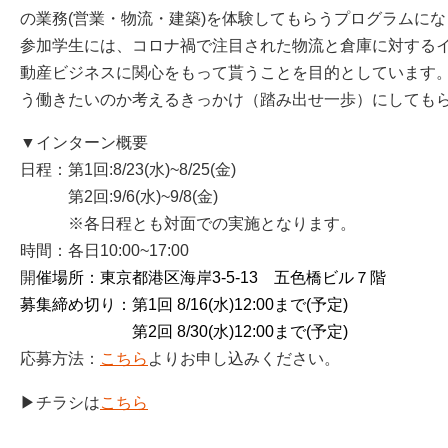
の業務(営業・物流・建築)を体験してもらうプログラムに
参加学生には、コロナ禍で注目された物流と倉庫に対する
動産ビジネスに関心をもって貰うことを目的としています。
う働きたいのか考えるきっかけ（踏み出せ一歩）にしても
▼インターン概要
日程：第1回:8/23(水)~8/25(金)
第2回:9/6(水)~9/8(金)
※各日程とも対面での実施となります。
時間：各日10:00~17:00
開
催場所：東京都港区海岸3-5-13 五色橋ビル７階
募集締め切り：第1回 8/16(水)12:00まで(予定)
第2回 8/30(水)12:00まで(予定)
応募方法：
こちら
よりお申し込みください。
▶チラシは
こちら