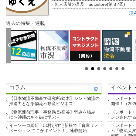
無人店舗の普及 autostore(第３7回)
現
過去の特集・連載
コラム
イベント
一覧
【日本物流不動産学研究所/鈴木】シン・物流の
〈レポート
推進力となる物流不動産ビジネス
開催！（202
【物流連前理事・事務局長/宿谷】弱みを強み
〈レポート〉
に〜沖縄のある街に学ぶ～
ンジ進化す
イーソーコ総研・出村が住宅新報で「倉庫リノ
〈レポート
ベーション ここがポイント！」連載開始
ム「物流大変
戦略」を開