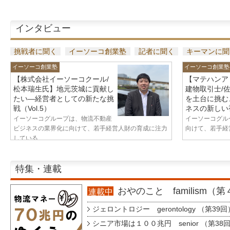
インタビュー
挑戦者に聞く
イーソーコ創業塾
記者に聞く
キーマンに聞
イーソーコ創業塾
イーソーコ創業塾
【株式会社イーソーコクール/
【マテハンア
松本瑞生氏】地元茨城に貢献し
建物取引士/
たい—経営者としての新たな挑
を土台に挑む
戦（Vol.5）
ネスの新しい視
イーソーコグループは、物流不動産
イーソーコグル
ビジネスの業界化に向けて、若手経営人財の育成に注力
向けて、若手経営
している...
特集・連載
おやのこと familism（
連載中
ジェロントロジー gerontology （第39回
シニア市場は１００兆円 senior （第38