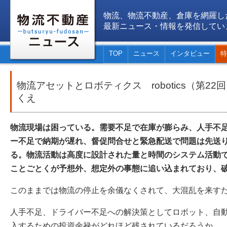
物流、物流不動産、倉庫を網羅し
最新ニュース・情報を発信してい
TOP
ニュース
インタビュー
特
物流アセットとロボティクス robotics（第22
くえ
物流現場は困っている。需要不足で在庫が膨らみ、人手不
ー不足で納期が遅れ、督促問合せと緊急配送で問題は先送
る。物流活動は高度に設計された量と時間のシステム活動
ことごとくが予想外、想定外の事態に追い込まれており、
このままでは物流の停止を余儀なくされて、大混乱を来す
人手不足、ドライバー不足への解決策としてロボット、自
入するための投資余禄がどれほど残されているだろうか。