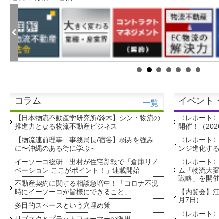
コラム
イベント
一覧
【日本物流不動産学研究所/鈴木】シン・物流の
〈レポート
推進力となる物流不動産ビジネス
開催！（202
【物流連前理事・事務局長/宿谷】弱みを強み
〈レポート〉
に〜沖縄のある街に学ぶ～
ンジ進化す
イーソーコ総研・出村が住宅新報で「倉庫リノ
〈レポート
ベーション ここがポイント！」連載開始
ム「物流大変
戦略」を開
不動産契約に関する相談急増中！「コロナ不況
時にイーソーコが皆様にできること」
【内覧会】江戸
月7日）
多目的スペースという穴埋め策
〈レポート〉
サブスクとプラットフォーマーの限界