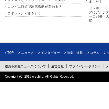
ました！
コンビニ時短で出店戦略が変わる？
〈レポート〉
アにアルテ
ロボット、ビルを行く
ーコ部長・大
展！
TOP
ニュース
インタビュー
特集・連載
コラム
物流不動産ニュースについて
運営会社
プライバシーポリシー
Copyright (C) 2018
e-sohko
. All Rights Reserved.