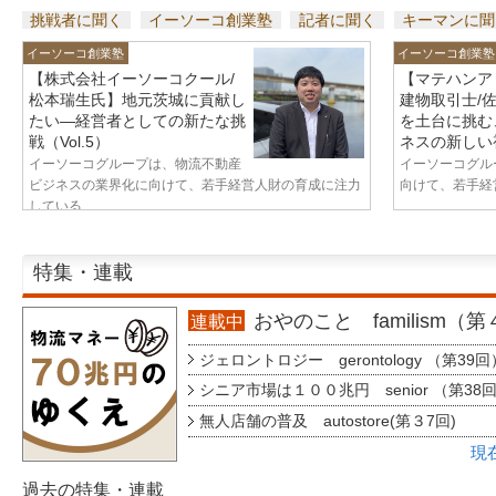
挑戦者に聞く
イーソーコ創業塾
記者に聞く
キーマンに聞
イーソーコ創業塾
イーソーコ創業塾
【株式会社イーソーコクール/
【マテハンア
松本瑞生氏】地元茨城に貢献し
建物取引士/
たい—経営者としての新たな挑
を土台に挑む
戦（Vol.5）
ネスの新しい視
イーソーコグループは、物流不動産
イーソーコグル
ビジネスの業界化に向けて、若手経営人財の育成に注力
向けて、若手経営
している...
特集・連載
おやのこと familism（
連載中
ジェロントロジー gerontology （第39回
シニア市場は１００兆円 senior （第38
無人店舗の普及 autostore(第３7回)
現
過去の特集・連載