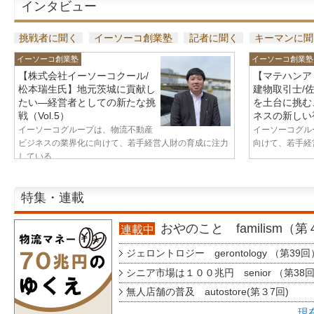
インタビュー
挑戦者に聞く
イーソーコ創業塾
記者に聞く
キーマンに聞
イーソーコ創業塾
イーソーコ創業塾
【株式会社イーソーコクール/
【マテハンア
松本瑞生氏】地元茨城に貢献し
建物取引士/
たい—経営者としての新たな挑
を土台に挑む
戦（Vol.5）
ネスの新しい視
イーソーコグループは、物流不動産
イーソーコグル
ビジネスの業界化に向けて、若手経営人財の育成に注力
向けて、若手経営
している...
特集・連載
おやのこと familism（
連載中
ジェロントロジー gerontology （第39回
シニア市場は１００兆円 senior （第38
無人店舗の普及 autostore(第３7回)
現