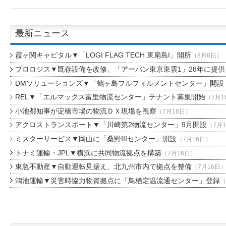
最新ニュース
霞ヶ関キャピタル▼「LOGI FLAG TECH 東扇島I」開所
（8月6日）
プロロジス▼既存設備を改修、「アーバン東京東雲1」28年に提供
DMソリューションズ▼「鶴ヶ島フルフィルメントセンター」開設
REL▼「エルマックス富里物流センター」テナント募集開始
（7月1
小池都知事が淀橋市場の物流ＤＸ現場を視察
（7月16日）
アクロストランスポート▼「川崎第2物流センター」9月開設
（7月
ミスターサービス▼岡山に「桑野IIIセンター」開設
（7月16日）
トナミ運輸・JPL▼横浜に共同物流拠点を構築
（7月16日）
東急不動産▼自動運転見据え、北九州市内で拠点を整備
（7月16日
鴻池運輸▼災害時協力物資拠点に「鳥栖定温流通センター」登録
（