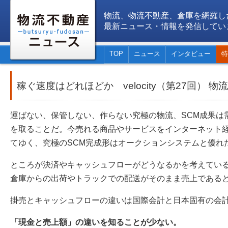
物流、物流不動産、倉庫を網羅し
最新ニュース・情報を発信してい
TOP
ニュース
インタビュー
特
稼ぐ速度はどれほどか velocity（第27回） 
運ばない、保管しない、作らない究極の物流、SCM成果は
を取ることだ。今売れる商品やサービスをインターネット
てゆく、究極のSCM完成形はオークションシステムと優
ところが決済やキャッシュフローがどうなるかを考えてい
倉庫からの出荷やトラックでの配送がそのまま売上である
掛売とキャッシュフローの違いは国際会計と日本固有の会
「現金と売上額」の違いを知ることが少ない。