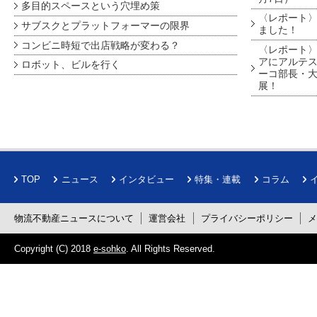
多目的スペースという穴埋め策
〈レポート〉
サブスクとプラットフォーマーの限界
ました！
コンビニ時短で出店戦略が変わる？
〈レポート〉
アにアルテ
ロボット、ビルを行く
ーコ部長・大
展！
TOP
ニュース
インタビュー
特集・連載
コラム
物流不動産ニュースについて
運営会社
プライバシーポリシー
Copyright (C) 2018
e-sohko
. All Rights Reserved.