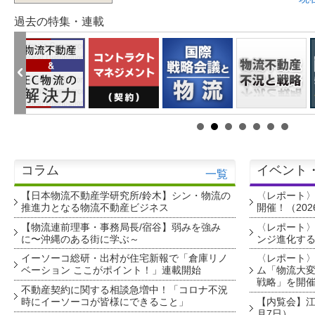
過去の特集・連載
コラム
イベント
一覧
【日本物流不動産学研究所/鈴木】シン・物流の
〈レポート
推進力となる物流不動産ビジネス
開催！（202
【物流連前理事・事務局長/宿谷】弱みを強み
〈レポート〉
に〜沖縄のある街に学ぶ～
ンジ進化す
イーソーコ総研・出村が住宅新報で「倉庫リノ
〈レポート
ベーション ここがポイント！」連載開始
ム「物流大変
戦略」を開
不動産契約に関する相談急増中！「コロナ不況
時にイーソーコが皆様にできること」
【内覧会】江戸
月7日）