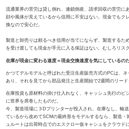
流通業界の苦労は貸し倒れ、連鎖倒産、請求回収の苦労に
顔や風体が見えているから信用に不安はない。現金でもク
換なので安心だ。
製造と卸売りは頼るべき信用が当てにならず、製造するた
を受け渡しても現金が手元に入る保証はない。むしろリス
在庫が現金に変わる速度＝現金交換速度を気にしているの
かつてデルモデルと呼ばれた受注生産販売方式のPCは、ネ
あり、それを見てから部品発注と生産開始で2週間のリード
在庫投資も原材料の掛け仕入れなく、キャッシュ先行のビ
に世界を席巻したものだ。
今、製造現場に３Dプリンターが投入され、在庫なし、輸
ているから改めてSCMの最終形をモデルするなら、製造・
ュルートは出荷時点でのエスクロー仮キャシュをクラウド