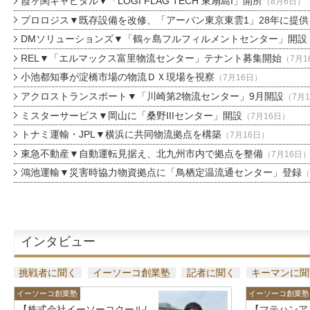
霞ヶ関キャピタル▼「LOGI FLAG TECH 東扇島I」開所
（8月6日）
プロロジス▼既存設備を改修、「アーバン東京東雲1」28年に提供
DMソリューションズ▼「鶴ヶ島フルフィルメントセンター」開設
REL▼「エルマックス富里物流センター」テナント募集開始
（7月1
小池都知事が淀橋市場の物流ＤＸ現場を視察
（7月16日）
アクロストランスポート▼「川崎第2物流センター」9月開設
（7月
ミスターサービス▼岡山に「桑野IIIセンター」開設
（7月16日）
トナミ運輸・JPL▼横浜に共同物流拠点を構築
（7月16日）
東急不動産▼自動運転見据え、北九州市内で拠点を整備
（7月16日
鴻池運輸▼災害時協力物資拠点に「鳥栖定温流通センター」登録
（
インタビュー
挑戦者に聞く
イーソーコ創業塾
記者に聞く
キーマンに聞
イーソーコ創業塾
イーソーコ創業塾
【株式会社イーソーコクール/
【マテハンア