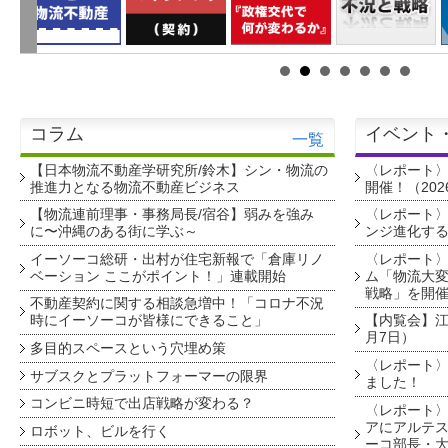
コラム
イベント
一覧
【日本物流不動産学研究所/鈴木】シン・物流の
〈レポート
推進力となる物流不動産ビジネス
開催！（202
【物流連前理事・事務局長/宿谷】弱みを強み
〈レポート〉
に〜沖縄のある街に学ぶ～
ンジ進化す
イーソーコ総研・出村が住宅新報で「倉庫リノ
〈レポート
ベーション ここがポイント！」連載開始
ム「物流大変
戦略」を開
不動産契約に関する相談急増中！「コロナ不況
時にイーソーコが皆様にできること」
【内覧会】江戸
月7日）
多目的スペースという穴埋め策
〈レポート〉
サブスクとプラットフォーマーの限界
ました！
コンビニ時短で出店戦略が変わる？
〈レポート〉
アにアルテ
ロボット、ビルを行く
ーコ部長・大