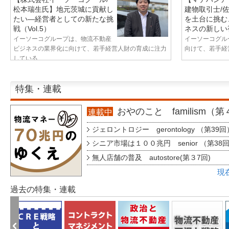
松本瑞生氏】地元茨城に貢献し
建物取引士/
たい—経営者としての新たな挑
を土台に挑む
戦（Vol.5）
ネスの新しい視
イーソーコグループは、物流不動産
イーソーコグル
ビジネスの業界化に向けて、若手経営人財の育成に注力
向けて、若手経営
している...
特集・連載
おやのこと familism（
連載中
ジェロントロジー gerontology （第39回
シニア市場は１００兆円 senior （第38
無人店舗の普及 autostore(第３7回)
現
過去の特集・連載