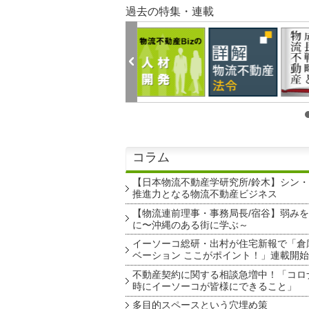
過去の特集・連載
コラム
【日本物流不動産学研究所/鈴木】シン
推進力となる物流不動産ビジネス
【物流連前理事・事務局長/宿谷】弱み
に〜沖縄のある街に学ぶ～
イーソーコ総研・出村が住宅新報で「倉
ベーション ここがポイント！」連載開始
不動産契約に関する相談急増中！「コロ
時にイーソーコが皆様にできること」
多目的スペースという穴埋め策