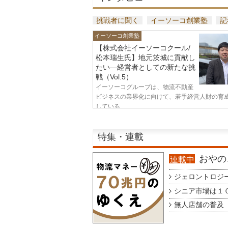
挑戦者に聞く
イーソーコ創業塾
記
イーソーコ創業塾
【株式会社イーソーコクール/
松本瑞生氏】地元茨城に貢献し
たい—経営者としての新たな挑
戦（Vol.5）
イーソーコグループは、物流不動産
ビジネスの業界化に向けて、若手経営人財の育
している...
特集・連載
おやのこ
連載中
ジェロントロジー g
シニア市場は１００
無人店舗の普及 au