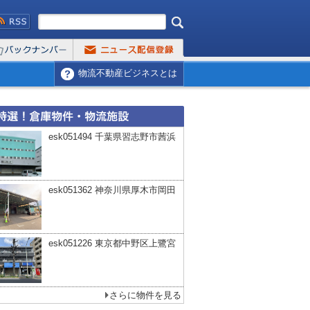
物流不動産ビジネスとは
esk051494 千葉県習志野市茜浜
esk051362 神奈川県厚木市岡田
esk051226 東京都中野区上鷺宮
さらに物件を見る