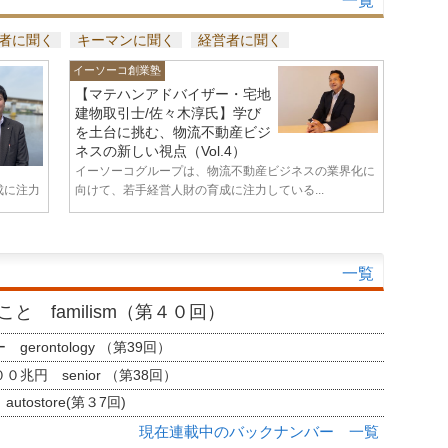
一覧
者に聞く
キーマンに聞く
経営者に聞く
イーソーコ創業塾
【マテハンアドバイザー・宅地
建物取引士/佐々木淳氏】学び
を土台に挑む、物流不動産ビジ
ネスの新しい視点（Vol.4）
イーソーコグループは、物流不動産ビジネスの業界化に
成に注力
向けて、若手経営人財の育成に注力している...
一覧
と familism（第４０回）
erontology （第39回）
兆円 senior （第38回）
tostore(第３7回)
現在連載中のバックナンバー 一覧