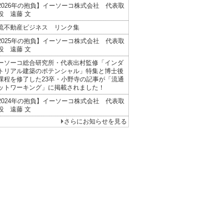
2026年の抱負】イーソーコ株式会社 代表取
役 遠藤 文
流不動産ビジネス リンク集
2025年の抱負】イーソーコ株式会社 代表取
役 遠藤 文
ーソーコ総合研究所・代表出村監修「インダ
トリアル建築のポテンシャル」特集と博士後
課程を修了した23卒・小野寺の記事が「流通
ットワーキング」に掲載されました！
2024年の抱負】イーソーコ株式会社 代表取
役 遠藤 文
さらにお知らせを見る