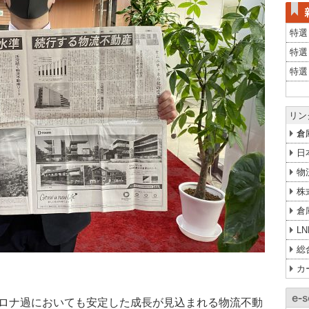
特選
特選
特選
リン
倉
日
物
株
倉
L
総
カ
コロナ過においても安定した成長が見込まれる物流不動