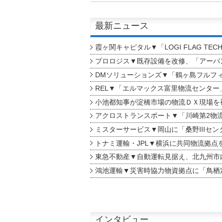
最新ニュース
霞ヶ関キャピタル▼「LOGI FLAG TEC
プロロジス▼既存設備を改修、「アーバン
DMソリューションズ▼「鶴ヶ島フルフ
REL▼「エルマックス富里物流センター
小池都知事が淀橋市場の物流ＤＸ現場を
アクロストランスポート▼「川崎第2物
ミスターサービス▼岡山に「桑野IIIセン
トナミ運輸・JPL▼横浜に共同物流拠点
東急不動産▼自動運転見据え、北九州市
鴻池運輸▼災害時協力物資拠点に「鳥栖
インタビュー