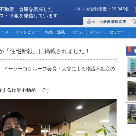
メルマガ登録者数：26,943名
不動産、倉庫を網羅した
ス・情報を発信しています。
ュース
インタビュー
特集・連載
コラム
イベント・セミナー
が「住宅新報」に掲載されました！
報に、イーソーコグループ会長・大谷による物流不動産の
行する物流不動産」です。