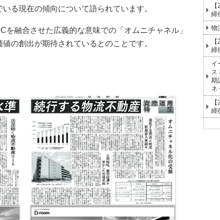
【
でいる現在の傾向について語られています。
締
物
ECを融合させた広義的な意味での「オムニチャネル」
【
価値の創出が期待されているとのことです。
締
イ
。
ス
期
ネ
【
締