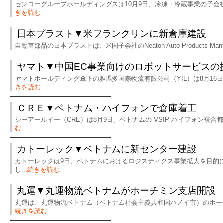
センコーグループホールディングスは10月9日、冷凍・冷蔵事業の子会社
きを読む
日本プラスト▼米フランクリンに新倉庫建設
自動車部品の日本プラストは、米国子会社のNeaton Auto Products Manuf
ヤマト▼中国EC事業向けのロボットサービスの
ヤマトホールディング傘下の雅瑪多国際物流有限公司（YIL）は8月16
きを読む
ＣＲＥ▼ベトナム・ハイフォンで倉庫着工
シーアールイー（CRE）は8月9日、ベトナムの VSIP ハイフォン複合都
む
カトーレック▼ベトナムに新センター建設
カトーレックは9日、ベトナムにおけるロジスティクス事業拡大を目的
し
...続きを読む
丸運▼丸運物流ベトナムがホーチミン支店開設
丸運は、丸運物流ベトナム（ベトナム社会主義共和国ハノイ市）のホーチ
続きを読む