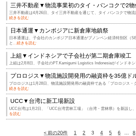
三井不動産▼物流事業初のタイ・バンコクで2物
三井不動産は4月26日、タイ三井不動産を通じて、タイ バンコクで物
続きを読む
日本通運▼カンボジアに新倉庫地鎮祭
日本通運は、子会社のカンボジア日本通運がプノンペン経済特別区（S
と
...続きを読む
上組▼インドネシアで子会社が第二期倉庫竣工
上組は2月8日、子会社のPT.Kamigumi Logistics Indonesiaがインドネ
プロロジス▼物流施設開発用の融資枠を35億ド
プロロジスは1月28日、物流施設開発用の融資枠である「プロロジス・
続きを読む
UCC▼台湾に新工場新設
UCC台湾は1月2日、「UCC台湾雲林工場」（台湾・雲林県）を新設し
を読む
< 前の20件
1
2
3
4
5
6
…
8