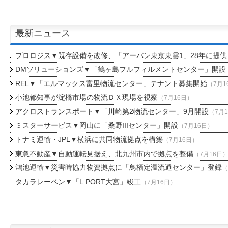
最新ニュース
プロロジス▼既存設備を改修、「アーバン東京東雲1」28年に提供
DMソリューションズ▼「鶴ヶ島フルフィルメントセンター」開設
REL▼「エルマックス富里物流センター」テナント募集開始
（7月1
小池都知事が淀橋市場の物流ＤＸ現場を視察
（7月16日）
アクロストランスポート▼「川崎第2物流センター」9月開設
（7月
ミスターサービス▼岡山に「桑野IIIセンター」開設
（7月16日）
トナミ運輸・JPL▼横浜に共同物流拠点を構築
（7月16日）
東急不動産▼自動運転見据え、北九州市内で拠点を整備
（7月16日
鴻池運輸▼災害時協力物資拠点に「鳥栖定温流通センター」登録
（
タカラレーベン▼「L.PORT大宮」竣工
（7月16日）