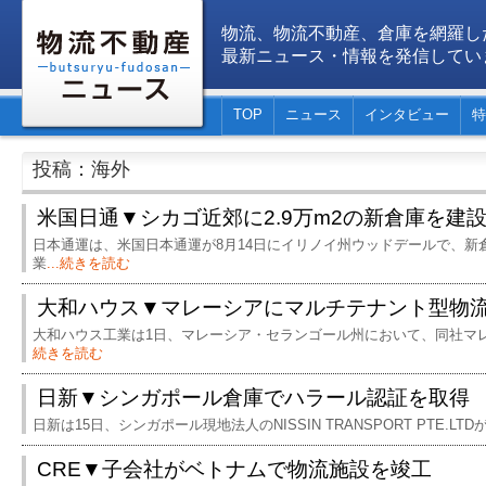
物流、物流不動産、倉庫を網羅し
最新ニュース・情報を発信してい
TOP
ニュース
インタビュー
特
投稿：海外
米国日通▼シカゴ近郊に2.9万m2の新倉庫を建
日本通運は、米国日本通運が8月14日にイリノイ州ウッドデールで、新
業
...続きを読む
大和ハウス▼マレーシアにマルチテナント型物流
大和ハウス工業は1日、マレーシア・セランゴール州において、同社マレ
続きを読む
日新▼シンガポール倉庫でハラール認証を取得
日新は15日、シンガポール現地法人のNISSIN TRANSPORT PTE.L
CRE▼子会社がベトナムで物流施設を竣工