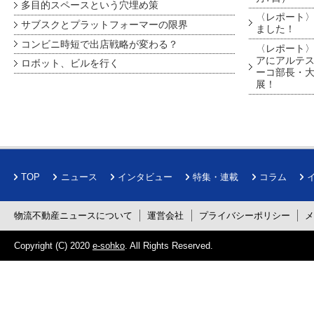
多目的スペースという穴埋め策
〈レポート〉
サブスクとプラットフォーマーの限界
ました！
コンビニ時短で出店戦略が変わる？
〈レポート〉
アにアルテ
ロボット、ビルを行く
ーコ部長・大
展！
TOP
ニュース
インタビュー
特集・連載
コラム
物流不動産ニュースについて
運営会社
プライバシーポリシー
Copyright (C) 2020
e-sohko
. All Rights Reserved.