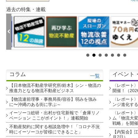
過去の特集・連載
コラム
イベント
一覧
【日本物流不動産学研究所/鈴木】シン・物流の
〈レポート
推進力となる物流不動産ビジネス
開催！（202
【物流連前理事・事務局長/宿谷】弱みを強み
〈レポート〉
に〜沖縄のある街に学ぶ～
ンジ進化す
イーソーコ総研・出村が住宅新報で「倉庫リノ
〈レポート
ベーション ここがポイント！」連載開始
ム「物流大変
戦略」を開
不動産契約に関する相談急増中！「コロナ不況
時にイーソーコが皆様にできること」
【内覧会】江戸
月7日）