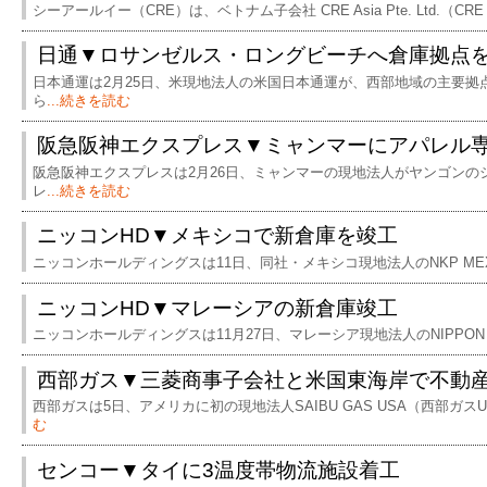
シーアールイー（CRE）は、ベトナム子会社 CRE Asia Pte. Ltd.（CRE 
日通▼ロサンゼルス・ロングビーチへ倉庫拠点
日本通運は2月25日、米現地法人の米国日本通運が、西部地域の主要拠
ら
...続きを読む
阪急阪神エクスプレス▼ミャンマーにアパレル
阪急阪神エクスプレスは2月26日、ミャンマーの現地法人がヤンゴンの
レ
...続きを読む
ニッコンHD▼メキシコで新倉庫を竣工
ニッコンホールディングスは11日、同社・メキシコ現地法人のNKP MEXICO,
ニッコンHD▼マレーシアの新倉庫竣工
ニッコンホールディングスは11月27日、マレーシア現地法人のNIPPON KO
西部ガス▼三菱商事子会社と米国東海岸で不動
西部ガスは5日、アメリカに初の現地法人SAIBU GAS USA（西部ガ
む
センコー▼タイに3温度帯物流施設着工