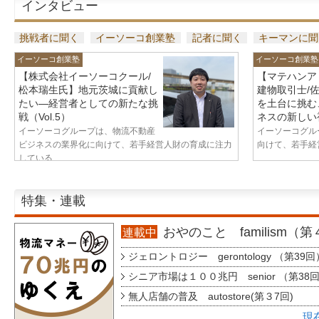
インタビュー
挑戦者に聞く
イーソーコ創業塾
記者に聞く
キーマンに聞
イーソーコ創業塾
イーソーコ創業塾
【株式会社イーソーコクール/
【マテハンア
松本瑞生氏】地元茨城に貢献し
建物取引士/
たい—経営者としての新たな挑
を土台に挑む
戦（Vol.5）
ネスの新しい視
イーソーコグループは、物流不動産
イーソーコグル
ビジネスの業界化に向けて、若手経営人財の育成に注力
向けて、若手経営
している...
特集・連載
おやのこと familism（
連載中
ジェロントロジー gerontology （第39回
シニア市場は１００兆円 senior （第38
無人店舗の普及 autostore(第３7回)
現