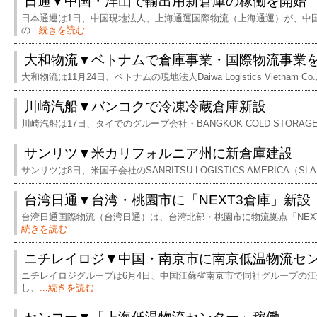
日通▼中国・洋山で輸出用新倉庫の稼働を開始
日本通運は1日、中国現地法人、上海通運国際物流（上海通運）が、中
の
...続きを読む
大和物流▼ベトナムで倉庫事業・国際物流事業
大和物流は11月24日、ベトナムの現地法人Daiwa Logistics Vietnam Co.
川崎汽船▼バンコクで冷凍冷蔵倉庫新設
川崎汽船は17日、タイでのグループ会社・BANGKOK COLD STORAGE 
サンリツ▼米カリフォルニア州に新倉庫建設
サンリツは8日、米国子会社のSANRITSU LOGISTICS AMERICA（S
台湾日通▼台湾・桃園市に「NEXT3倉庫」新設
台湾日通国際物流（台湾日通）は、台湾北部・桃園市に物流拠点「NEX
続きを読む
ニチレイロジ▼中国・南京市に南京低温物流セ
ニチレイロジグループは6月4日、中国江蘇省南京市で同社グループの
し、
...続きを読む