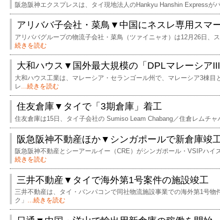
阪急阪神エクスプレスは、タイ現地法人のHankyu Hanshin Expres
アリババ子会社・菜鳥▼中国にネスレ専用スマ
アリババグループの物流子会社・菜鳥（ツァイニャオ）は12月26日、
続きを読む
大和ハウス▼国外最大規模の「DPLマレーシアII
大和ハウス工業は、マレーシア・セランゴール州で、マレーシア3棟目と
レ
...続きを読む
住友倉庫▼タイで「3期倉庫」着工
住友倉庫は15日、タイ子会社の Sumiso Leam Chabang／住倉レム
阪急阪神不動産ほか▼シンガポールで新倉庫竣
阪急阪神不動産とシーアールイー（CRE）がシンガポール・VSIPハ
続きを読む
三井不動産▼タイで海外第1号案件の施設竣工
三井不動産は、タイ・バンパコンで同社物流施設事業での海外第1号物
ク」
...続きを読む