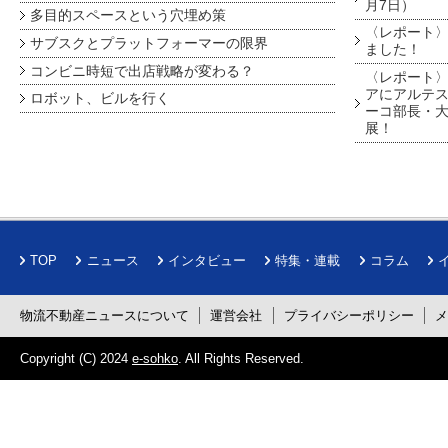
月7日）
多目的スペースという穴埋め策
〈レポート〉
サブスクとプラットフォーマーの限界
ました！
コンビニ時短で出店戦略が変わる？
〈レポート〉
アにアルテ
ロボット、ビルを行く
ーコ部長・大
展！
TOP
ニュース
インタビュー
特集・連載
コラム
物流不動産ニュースについて
運営会社
プライバシーポリシー
Copyright (C) 2024
e-sohko
. All Rights Reserved.