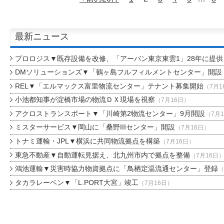
最新ニュース
プロロジス▼既存設備を改修、「アーバン東京東雲1」28年に提供
DMソリューションズ▼「鶴ヶ島フルフィルメントセンター」開設
REL▼「エルマックス富里物流センター」テナント募集開始
（7月1
小池都知事が淀橋市場の物流ＤＸ現場を視察
（7月16日）
アクロストランスポート▼「川崎第2物流センター」9月開設
（7月
ミスターサービス▼岡山に「桑野IIIセンター」開設
（7月16日）
トナミ運輸・JPL▼横浜に共同物流拠点を構築
（7月16日）
東急不動産▼自動運転見据え、北九州市内で拠点を整備
（7月16日
鴻池運輸▼災害時協力物資拠点に「鳥栖定温流通センター」登録
（
タカラレーベン▼「L.PORT大宮」竣工
（7月16日）