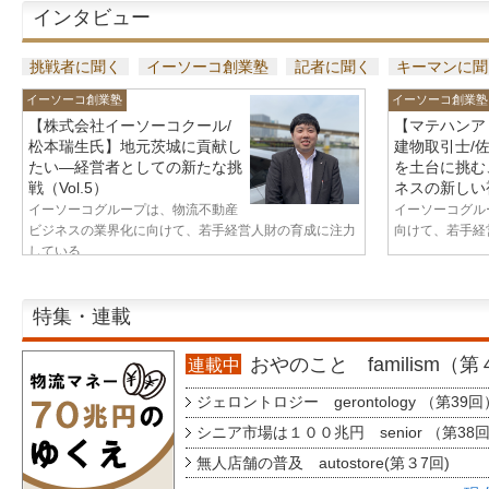
インタビュー
挑戦者に聞く
イーソーコ創業塾
記者に聞く
キーマンに聞
イーソーコ創業塾
イーソーコ創業塾
【株式会社イーソーコクール/
【マテハンア
松本瑞生氏】地元茨城に貢献し
建物取引士/
たい—経営者としての新たな挑
を土台に挑む
戦（Vol.5）
ネスの新しい視
イーソーコグループは、物流不動産
イーソーコグル
ビジネスの業界化に向けて、若手経営人財の育成に注力
向けて、若手経営
している...
特集・連載
おやのこと familism（
連載中
ジェロントロジー gerontology （第39回
シニア市場は１００兆円 senior （第38
無人店舗の普及 autostore(第３7回)