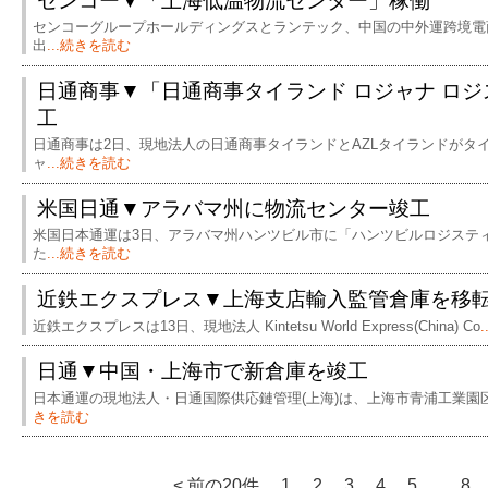
センコー▼「上海低温物流センター」稼働
センコーグループホールディングスとランテック、中国の中外運跨境電
出
...続きを読む
日通商事▼「日通商事タイランド ロジャナ ロ
工
日通商事は2日、現地法人の日通商事タイランドとAZLタイランドがタ
ャ
...続きを読む
米国日通▼アラバマ州に物流センター竣工
米国日本通運は3日、アラバマ州ハンツビル市に「ハンツビルロジステ
た
...続きを読む
近鉄エクスプレス▼上海支店輸入監管倉庫を移
近鉄エクスプレスは13日、現地法人 Kintetsu World Express(China) Co
日通▼中国・上海市で新倉庫を竣工
日本通運の現地法人・日通国際供応鏈管理(上海)は、上海市青浦工業園区
きを読む
< 前の20件
1
2
3
4
5
…
8