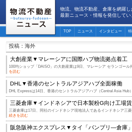
物流、物流不動産、倉庫を網羅し
最新ニュース・情報を発信してい
TOP
ニュース
インタビュー
特
投稿：海外
大創産業▼マレーシアに国際ハブ物流拠点着工
100均ショップ「DAISO」の大創産業は9日、マレーシア セランゴー
を読む
DHL▼香港のセントラルアジアハブ全面稼働
DHL Expressは14日、香港のセントラルアジアハブ（Central Asia Hu
三菱倉庫▼インドネシアで日本製粉G向け工場
三菱倉庫は17日、同社のインドネシア現地法人であるインドネシア三菱
続きを読む
阪急阪神エクスプレス▼タイ「バンプリ―倉庫