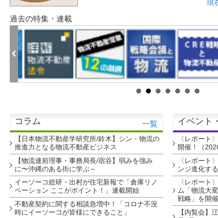
現
過去の特集・連載
コラム
イベント
一覧
【日本物流不動産学研究所/鈴木】シン・物流の
〈レポート
推進力となる物流不動産ビジネス
開催！（202
【物流連前理事・事務局長/宿谷】弱みを強み
〈レポート〉
に〜沖縄のある街に学ぶ～
ンジ進化す
イーソーコ総研・出村が住宅新報で「倉庫リノ
〈レポート
ベーション ここがポイント！」連載開始
ム「物流大変
戦略」を開
不動産契約に関する相談急増中！「コロナ不況
時にイーソーコが皆様にできること」
【内覧会】江戸