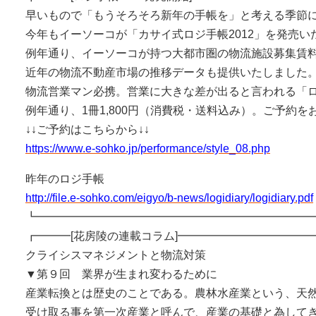
早いもので「もうそろそろ新年の手帳を」と考える季節
今年もイーソーコが「カサイ式ロジ手帳2012」を発売い
例年通り、イーソーコが持つ大都市圏の物流施設募集賃
近年の物流不動産市場の推移データも提供いたしました
物流営業マン必携。営業に大きな差が出ると言われる「
例年通り、1冊1,800円（消費税・送料込み）。ご予約を
↓↓ご予約はこちらから↓↓
https://www.e-sohko.jp/performance/style_08.php
昨年のロジ手帳
http://file.e-sohko.com/eigyo/b-news/logidiary/logidiary.pdf
┗━━━━━━━━━━━━━━━━━━━━━━━━
┏━━━[花房陵の連載コラム]━━━━━━━━━━━━
クライシスマネジメントと物流対策
▼第９回 業界が生まれ変わるために
産業転換とは歴史のことである。農林水産業という、天
受け取る事を第一次産業と呼んで、産業の基礎と為して