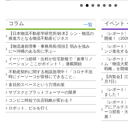
コラム
イベント
一覧
【日本物流不動産学研究所/鈴木】シン・物流の
〈レポート
推進力となる物流不動産ビジネス
開催！（202
【物流連前理事・事務局長/宿谷】弱みを強み
〈レポート〉
に〜沖縄のある街に学ぶ～
ンジ進化す
イーソーコ総研・出村が住宅新報で「倉庫リノ
〈レポート
ベーション ここがポイント！」連載開始
ム「物流大変
戦略」を開
不動産契約に関する相談急増中！「コロナ不況
時にイーソーコが皆様にできること」
【内覧会】江戸
月7日）
多目的スペースという穴埋め策
〈レポート〉
サブスクとプラットフォーマーの限界
ました！
コンビニ時短で出店戦略が変わる？
〈レポート〉
アにアルテ
ロボット、ビルを行く
ーコ部長・大
展！